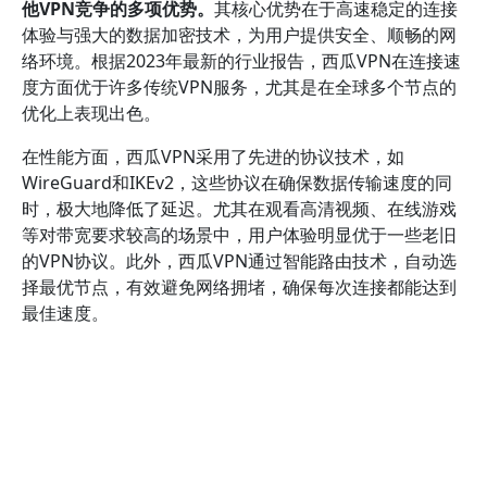
他VPN竞争的多项优势。
其核心优势在于高速稳定的连接
体验与强大的数据加密技术，为用户提供安全、顺畅的网
络环境。根据2023年最新的行业报告，西瓜VPN在连接速
度方面优于许多传统VPN服务，尤其是在全球多个节点的
优化上表现出色。
在性能方面，西瓜VPN采用了先进的协议技术，如
WireGuard和IKEv2，这些协议在确保数据传输速度的同
时，极大地降低了延迟。尤其在观看高清视频、在线游戏
等对带宽要求较高的场景中，用户体验明显优于一些老旧
的VPN协议。此外，西瓜VPN通过智能路由技术，自动选
择最优节点，有效避免网络拥堵，确保每次连接都能达到
最佳速度。
安全性方面，西瓜VPN坚持采用行业领先的加密标准，例
如AES-256加密算法，确保用户数据在传输过程中不被窃
取或篡改。其还配备了严格的无日志政策，得到行业权威
机构的认可，增强了用户的信任感。值得一提的是，西瓜
VPN不断更新安全协议和漏洞修复，响应速度快，能够应