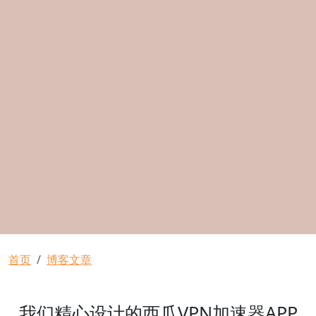
面包屑
首页
博客文章
我们精心设计的西瓜VPN加速器APP