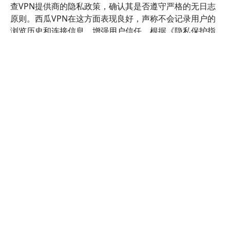
查VPN提供商的隐私政策，确认其是否遵守严格的无日志
原则。西瓜VPN在这方面表现良好，声称不会记录用户的
浏览历史和连接信息，增强用户信任。根据《隐私保护指
南》，无日志政策是评估VPN安全性的重要标准（参考：
EFF的VPN评估指南）。
此外，多重安全协议支持可以提升整体防护水平。常见协
议如OpenVPN、IKEv2/IPSec和WireGuard，各自具有不
同的安全性和连接效率。优质的VPN会提供多协议选择，
让你根据不同需求调整。例如，使用WireGuard协议可以
在保证高速的同时提供强大加密，特别适合需要流畅视频
和游戏体验的用户。西瓜VPN提供多协议支持，确保多场
景下的安全保障（详情可查阅：WireGuard官方介绍）。
最后，强大的防泄漏保护功能也不可或缺。DNS泄漏和IP
泄漏会暴露你的真实身份，危及隐私安全。优质VPN应配
备自动DNS泄漏保护和Kill Switch（断网保护）功能，一
旦VPN连接中断，立即切断互联网连接，避免敏感信息暴
露。我在使用西瓜VPN时，启用Kill Switch后，即使网络