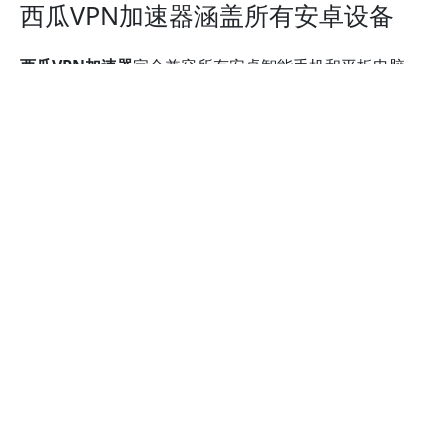
西瓜VPN加速器涵盖所有安卓设备
西瓜VPN加速器
完全兼容所有安卓智能手机和平板电脑。
智能手机：
适用于
华为，OPPO，VIVO，荣耀HONOR，小米，金
立，魅族，努比亚，一加，联想
，
三星Galaxy
，
诺基亚
，
索尼Xperia
，
LG，摩托罗拉
，
谷歌Pixel
，
BlackBerry
，
HTC
等所有安卓手机。
平板电脑：
支持
小米平板5pro, 荣耀平板V6，小米平板4plus，华为
平板MatePad 10.8英寸，华为平板电脑MatePad Pro，
酷比魔方iPlay40，联想(Lenovo)小新Pad Pro，
Samsung，HTC
，
Nokia
，
索尼Xperia
，
LG
,
Nvidia
Shield
等所有Android平板电脑。
希望在您的笔记本或台式电脑上也能享受同样优质的功能